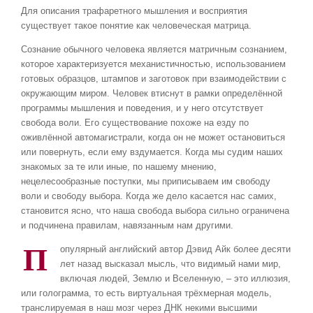
Д
ля описания трафаретного мышления и восприятия
существует такое понятие как человеческая матрица.
Сознание обычного человека является матричным сознанием,
которое характеризуется механистичностью, использованием
готовых образцов, штампов и заготовок при взаимодействии с
окружающим миром. Человек втиснут в рамки определённой
программы мышления и поведения, и у него отсутствует
свобода воли. Его существование похоже на езду по
оживлённой автомагистрали, когда он не может остановиться
или повернуть, если ему вздумается. Когда мы судим наших
знакомых за те или иные, по нашему мнению,
нецелесообразные поступки, мы приписываем им свободу
воли и свободу выбора. Когда же дело касается нас самих,
становится ясно, что наша свобода выбора сильно ограничена
и подчинена правилам, навязанным нам другими.
П
опулярный английский автор Дэвид Айк более десяти
лет назад высказал мысль, что видимый нами мир,
включая людей, Землю и Вселенную, – это иллюзия,
или голограмма, то есть виртуальная трёхмерная модель,
транслируемая в наш мозг через ДНК некими высшими