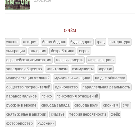
23/01/2026
О ЧЁМ
wacom
австрия
богач-бедняк
будь-здоров
грац
литература
эмиграция
аллергия
безработица
евреи
европейская демократия
жизнь и смерть
жизнь на грани
западное общество
капитализм
коммунисты
коротко
манифестация желаний
мужчина и женщина
на дне общества
общество потребителей
одиночество
параллельная реальность
паранормальное
психо
психология отношений
русские в европе
свобода запада
свобода воли
сионизм
сми
снять жильё в австрии
счастье
теория вероятности
фейк
фоторепортёр
художник