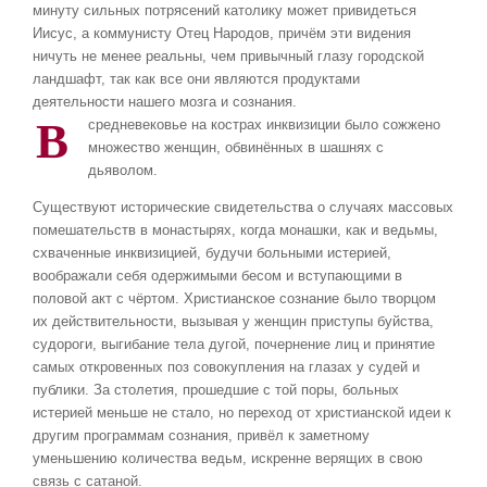
минуту сильных потрясений католику может привидеться
Иисус, а коммунисту Отец Народов, причём эти видения
ничуть не менее реальны, чем привычный глазу городской
ландшафт, так как все они являются продуктами
деятельности нашего мозга и сознания.
В
средневековье на кострах инквизиции было сожжено
множество женщин, обвинённых в шашнях с
дьяволом.
Существуют исторические свидетельства о случаях массовых
помешательств в монастырях, когда монашки, как и ведьмы,
схваченные инквизицией, будучи больными истерией,
воображали себя одержимыми бесом и вступающими в
половой акт с чёртом. Христианское сознание было творцом
их действительности, вызывая у женщин приступы буйства,
судороги, выгибание тела дугой, почернение лиц и принятие
самых откровенных поз совокупления на глазах у судей и
публики. За столетия, прошедшие с той поры, больных
истерией меньше не стало, но переход от христианской идеи к
другим программам сознания, привёл к заметному
уменьшению количества ведьм, искренне верящих в свою
связь с сатаной.