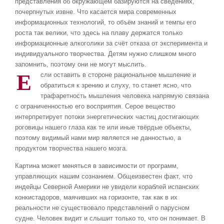
представления об окружающем базируются на сведениях,
почерпнутых извне. Что касается мира современных
информационных технологий, то объём знаний и темпы его
роста так велики, что здесь на плаву держатся только
информационные алкоголики за счёт отказа от эксперимента и
индивидуального творчества. Детям нужно слишком много
запомнить, поэтому они не могут мыслить.
Е
сли оставить в стороне рациональное мышление и
обратиться к зрению и слуху, то станет ясно, что
трафаретность мышления человека напрямую связана
с ограниченностью его восприятия. Серое вещество
интерпретирует потоки энергетических частиц достигающих
роговицы нашего глаза как те или иные твёрдые объекты,
поэтому видимый нами мир является не данностью, а
продуктом творчества нашего мозга.
Картина может меняться в зависимости от программ,
управляющих нашим сознанием. Общеизвестен факт, что
индейцы Северной Америки не увидели кораблей испанских
конкистадоров, маячивших на горизонте, так как в их
реальности не существовало представлений о парусном
судне. Человек видит и слышит только то, что он понимает. В