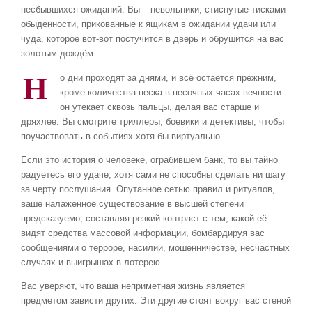
несбывшихся ожиданий. Вы – невольники, стиснутые тисками
обыденности, прикованные к ящикам в ожидании удачи или
чуда, которое вот-вот постучится в дверь и обрушится на вас
золотым дождём.
Н
о дни проходят за днями, и всё остаётся прежним,
кроме количества песка в песочных часах вечности –
он утекает сквозь пальцы, делая вас старше и
дряхлее. Вы смотрите триллеры, боевики и детективы, чтобы
поучаствовать в событиях хотя бы виртуально.
Если это история о человеке, ограбившем банк, то вы тайно
радуетесь его удаче, хотя сами не способны сделать ни шагу
за черту послушания. Опутанное сетью правил и ритуалов,
ваше налаженное существование в высшей степени
предсказуемо, составляя резкий контраст с тем, какой её
видят средства массовой информации, бомбардируя вас
сообщениями о терроре, насилии, мошенничестве, несчастных
случаях и выигрышах в лотерею.
Вас уверяют, что ваша неприметная жизнь является
предметом зависти других. Эти другие стоят вокруг вас стеной