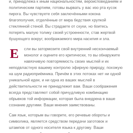
и, принадлежа к иным национальностям, вероисповеданиям и
политическим партиям, готовы вырвать у вас изо рта кусок
пирога. Вы чувствуете себя заключёнными кокона
благополучия, отделённые от мира бедствия хрупкой
стеклянной стеной. Вы страдаете от скуки, но боитесь
потерять малую толику своей устроенности, став жертвой
бушующего вокруг, воображаемого мира насилия и зла.
Е
сли вы затормозите свой внутренний нескончаемый
монолог и оцените его критически, то вы обнаружите
навязчивую повторяемость своих мыслей и их
неподвластную вашему контролю эфирную природу, похожую
на шум радиоприёмника. Причём в этих потоках нет ни одной
уникальной идеи, и ни одна из ваших мыслей в
действительности не принадлежит вам. Ваши соображения
всегда представляют собой причудливую комбинацию
обрывков той информации, которая была внедрена в ваше
сознание другими. Ваши мнения заимствованы.
Сам язык, которым вы говорите, его речевые обороты и
символика, является средством передачи заготовок и
штампов от одного носителя языка к другому. Ваши