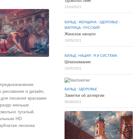
Удовольствие
22/04/2021
БИЛЬД
/
ЖЕНЩИНА
/
ЗДОРОВЬЕ
/
МАТРИЦА
/
РУССКИЙ
Женское начало
19/05/2021
БИЛЬД
/
НАЦИЯ
/
Я И СИСТЕМА
Шпиономания
16/05/2021
е предназначение
БИЛЬД
/
ЗДОРОВЬЕ
о рисование и дизайн,
Заметки об аллергии
 для писания красками
06/08/2021
ораздо меньше
довольно тусклый,
мальным HD
зубчатая лесенка