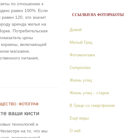
взяты по отношению к
ндекс равен 100%. Если
ССЫЛКИ НА ФОТОРАБОТЫ
 равен 120, это значит
городу аренда жилья на
Домой
Йорке. Потребительская
показатель цены
Милый Грац
й корзины, включающей
нном магазине,
Фотомонтажи
ственного питания,
Composites
Жизнь улиц
Жизнь улиц – старое
БЩЕСТВО
/
ФОТОГРАФ
В Граце со смартфоном
те ваши кисти
Ещё виды
овых технологий и
есмотря на то, что мы
О ней
часть возможностей