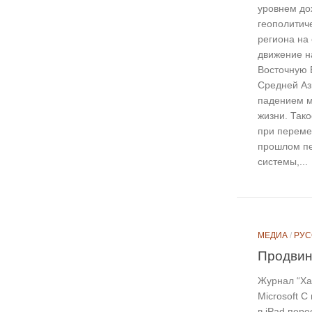
уровнем до
геополитич
региона на
движение на
Восточную 
Средней Аз
падением м
жизни. Так
при переме
прошлом пе
системы,...
МЕДИА
/
РУС
Продвин
Журнал “Ха
Microsoft 
в iPad пере