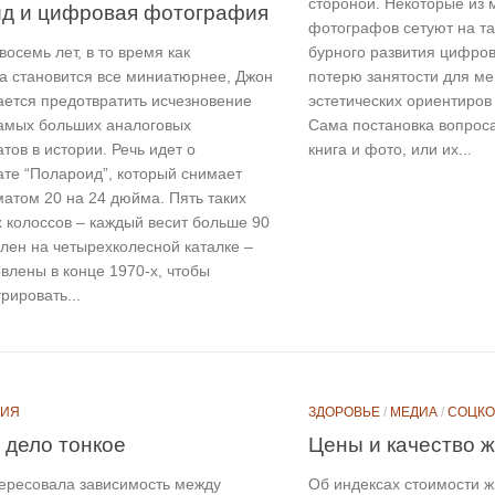
стороной. Некоторые из 
д и цифровая фотография
фотографов сетуют на та
бурного развития цифров
осемь лет, в то время как
потерю занятости для м
а становится все миниатюрнее, Джон
эстетических ориентиров
ается предотвратить исчезновение
Сама постановка вопрос
самых больших аналоговых
книга и фото, или их...
ов в истории. Речь идет о
те “Полароид”, который снимает
атом 20 на 24 дюйма. Пять таких
 колоссов – каждый весит больше 90
влен на четырехколесной каталке –
влены в конце 1970-х, чтобы
рировать...
ЦИЯ
ЗДОРОВЬЕ
/
МЕДИА
/
СОЦКО
 дело тонкое
Цены и качество 
ересовала зависимость между
Об индексах стоимости ж