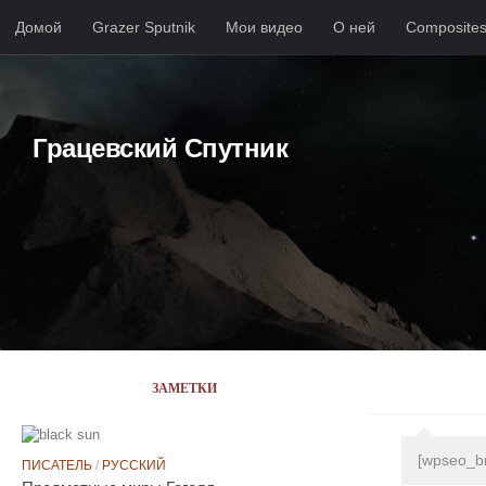
Домой
Grazer Sputnik
Мои видео
О ней
Composite
Skip to content
Грацевский Спутник
ЗАМЕТКИ
[wpseo_b
ПИСАТЕЛЬ
/
РУССКИЙ