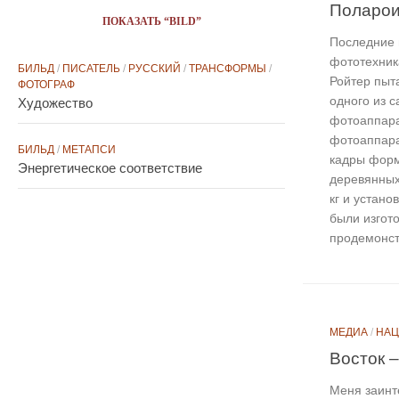
Поларои
ПОКАЗАТЬ “BILD”
Последние в
фототехник
БИЛЬД
/
ПИСАТЕЛЬ
/
РУССКИЙ
/
ТРАНСФОРМЫ
/
Ройтер пыт
ФОТОГРАФ
одного из 
Художество
фотоаппарат
фотоаппара
БИЛЬД
/
МЕТАПСИ
кадры форм
Энергетическое соответствие
деревянных
кг и устано
были изгото
продемонст
МЕДИА
/
НА
Восток –
Меня заинт