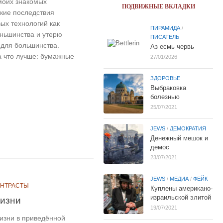
моих знакомых
ПОДВИЖНЫЕ ВКЛАДКИ
кие последствия
ых технологий как
ПИРАМИДА
/
еньшинства и утерю
ПИСАТЕЛЬ
 для большинства.
Аз есмь червь
а что лучше: бумажные
27/01/2026
ЗДОРОВЬЕ
Выбраковка
болезнью
25/07/2021
JEWS
/
ДЕМОКРАТИЯ
Денежный мешок и
демос
23/07/2021
JEWS
/
МЕДИА
/
ФЕЙК
НТРАСТЫ
Куплены американо-
израильской элитой
жизни
19/07/2021
изни в приведённой