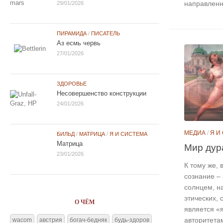
направленн
29/01/2026
ПИРАМИДА
/
ПИСАТЕЛЬ
Аз есмь червь
27/01/2026
ЗДОРОВЬЕ
Несовершенство конструкции
24/01/2026
МЕДИА
/
Я И
БИЛЬД
/
МАТРИЦА
/
Я И СИСТЕМА
Матрица
Мир дур
23/01/2026
К тому же, 
сознание – 
солнцем, н
этических, 
О ЧЁМ
является «я
авторитета
wacom
австрия
богач-бедняк
будь-здоров