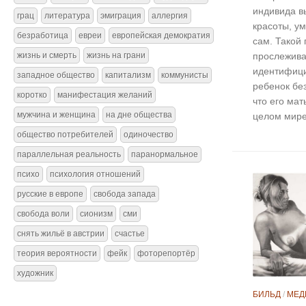
индивида в
грац
литература
эмиграция
аллергия
красоты, ум
безработица
евреи
европейская демократия
сам. Такой 
жизнь и смерть
жизнь на грани
прослежива
идентифици
западное общество
капитализм
коммунисты
ребенок бе
коротко
манифестация желаний
что его ма
мужчина и женщина
на дне общества
целом мире
общество потребителей
одиночество
параллельная реальность
паранормальное
психо
психология отношений
русские в европе
свобода запада
свобода воли
сионизм
сми
снять жильё в австрии
счастье
теория вероятности
фейк
фоторепортёр
художник
БИЛЬД
/
МЕД