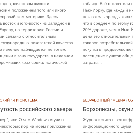
ходов, качеством жизни и
таблице Всё показатели 
еским положением того или иного
Нью-Йорку, где каждый и
 евразийском материке. Здесь
показатель аренды жилья
 восток и юго-восток из Западной в
что в среднем по этому 
Европу, на территорию России и
20% дороже, чем в Нью-
ии связано с относительным
цена это относительный 
еждународных показателей качества
товаров потребительско
ое явление наблюдается не только
покупки в продовольстве
щении в зону государств, в недавнем
посещение пунктов обще
реживших крах социалистической
затраты...
СКИЙ
/
Я И СИСТЕМА
БЕЗРАБОТНЫЙ
/
МЕДИА
/
О
утость российского хакера
Борзописцы, окуни
кер”, или О чем Windows стучит в
Журналистика в век цифр
С некоторых пор на моем приложении
информационного шума Н
стали загружаться новости
используем лишь малую 