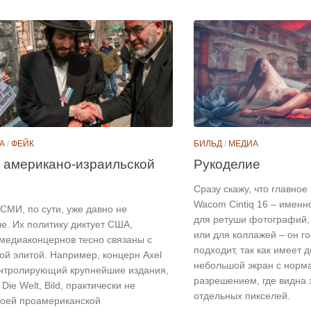
А
/
ФЕЙК
БИЛЬД
/
МЕДИА
 американо-израильской
Рукоделие
Сразу скажу, что главно
Wacom Cintiq 16 – именн
СМИ, по сути, уже давно не
для ретуши фотографий,
е. Их политику диктует США,
или для коллажей – он г
медиаконцернов тесно связаны с
подходит, так как имеет 
ой элитой. Например, концерн Axel
небольшой экран с нор
контролирующий крупнейшие издания,
разрешением, где видна 
Die Welt, Bild, практически не
отдельных пикселей.
воей проамериканской