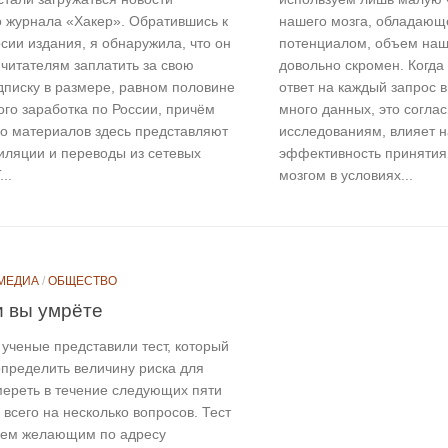
о журнала «Хакер». Обратившись к
нашего мозга, обладающ
сии издания, я обнаружила, что он
потенциалом, объем наш
 читателям заплатить за свою
довольно скромен. Когда 
дписку в размере, равном половине
ответ на каждый запрос 
го заработка по России, причём
много данных, это согла
о материалов здесь представляют
исследованиям, влияет н
иляции и переводы из сетевых
эффективность принятия
..
мозгом в условиях...
МЕДИА
/
ОБЩЕСТВО
и вы умрёте
 ученые представили тест, который
определить величину риска для
мереть в течение следующих пяти
в всего на несколько вопросов. Тест
сем желающим по адресу