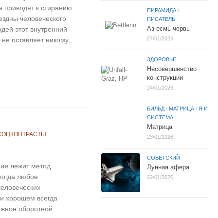
а приводят к стиранию
ПИРАМИДА
/
ездны человеческого
ПИСАТЕЛЬ
Аз есмь червь
юдей этот внутренний
27/01/2026
о не оставляет никому,
ЗДОРОВЬЕ
Несовершенство
конструкции
24/01/2026
БИЛЬД
/
МАТРИЦА
/
Я И
СИСТЕМА
Матрица
СОЦКОНТРАСТЫ
23/01/2026
СОВЕТСКИЙ
ия лежит метод
Лунная афера
когда любое
22/01/2026
человеческих
 и хорошем всегда
ожное оборотной