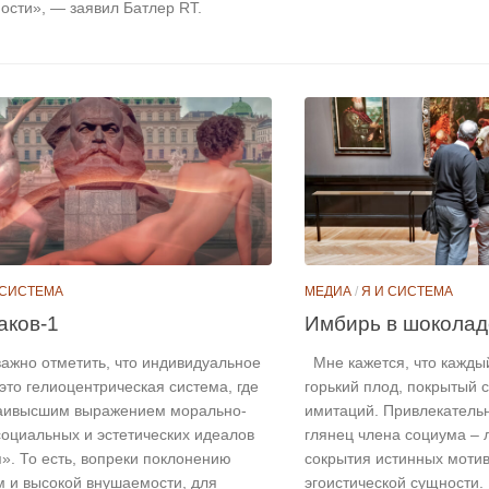
ости», — заявил Батлер RT.
 СИСТЕМА
МЕДИА
/
Я И СИСТЕМА
аков-1
Имбирь в шоколад
важно отметить, что индивидуальное
Мне кажется, что каждый
это гелиоцентрическая система, где
горький плод, покрытый 
аивысшим выражением морально-
имитаций. Привлекательн
социальных и эстетических идеалов
глянец члена социума – 
». То есть, вопреки поклонению
сокрытия истинных мотив
м и высокой внушаемости, для
эгоистической сущности.