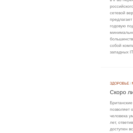
российског
сетевой вер
предлагает
годовую по
минимально
большинств
собой комп
западных IT.
ЗДОРОВЬЕ
/
Скоро л
Британские
позволяет 
человека у
лет, ответи
доступен в