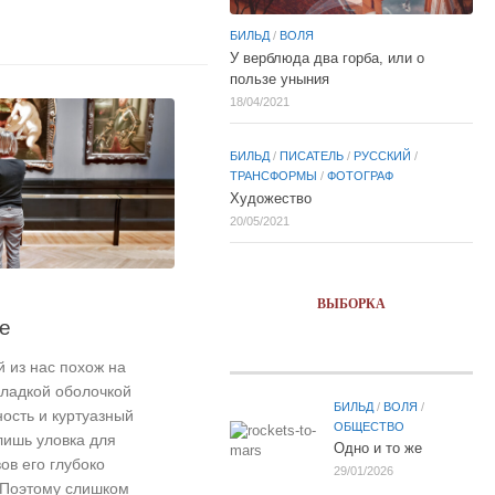
БИЛЬД
/
ВОЛЯ
У верблюда два горба, или о
пользе уныния
18/04/2021
БИЛЬД
/
ПИСАТЕЛЬ
/
РУССКИЙ
/
ТРАНСФОРМЫ
/
ФОТОГРАФ
Художество
20/05/2021
ВЫБОРКА
е
 из нас похож на
сладкой оболочкой
БИЛЬД
/
ВОЛЯ
/
ость и куртуазный
ОБЩЕСТВО
лишь уловка для
Одно и то же
ов его глубоко
29/01/2026
 Поэтому слишком