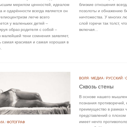
ысшим мерилом ценностей, идеалом
близкие отношения всегд
а и одарённости всегда является он
позолоты и обнажению б
гелиоцентризм легче всего
ничтожества. У многих л
ется у маленьких детей –
слой горечи так толст, чт
руя образ родителя с собой –
включая...
з малейшей тени сомнения заявляет,
ть самая красивая и самая хорошая в
.
ВОЛЯ
/
МЕДИА
/
РУССКИЙ
/
Сквозь стены
В основе нашего мышлен
познания противоречий, 
преимущество в рамках 
представлений о плохом
имеет нечто противопол
ИА
/
ФОТОГРАФ