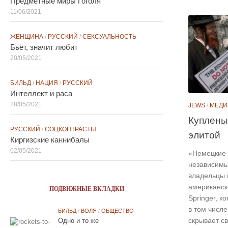
Предметные миры Гоголя
11/06/2021
ЖЕНЩИНА
/
РУССКИЙ
/
СЕКСУАЛЬНОСТЬ
Бьёт, значит любит
20/05/2021
БИЛЬД
/
НАЦИЯ
/
РУССКИЙ
Интеллект и раса
28/05/2021
JEWS
/
МЕДИ
Куплены
РУССКИЙ
/
СОЦКОНТРАСТЫ
элитой
Киргизские каннибалы
02/05/2021
«Немецкие 
независимы
владельцы 
американск
ПОДВИЖНЫЕ ВКЛАДКИ
Springer, 
в том числе 
БИЛЬД
/
ВОЛЯ
/
ОБЩЕСТВО
скрывает с
Одно и то же