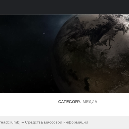
s
CATEGORY:
МЕДИА
readcrumb] – Средства массовой информации