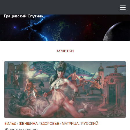
Skip to content
Грацевский Спутник
ЗАМЕТКИ
БИЛЬД
/
ЖЕНЩИНА
/
ЗДОРОВЬЕ
/
МАТРИЦА
/
РУССКИЙ
Женское начало