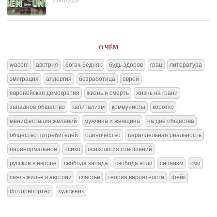
23/01/2026
О ЧЁМ
wacom
австрия
богач-бедняк
будь-здоров
грац
литература
эмиграция
аллергия
безработица
евреи
европейская демократия
жизнь и смерть
жизнь на грани
западное общество
капитализм
коммунисты
коротко
манифестация желаний
мужчина и женщина
на дне общества
общество потребителей
одиночество
параллельная реальность
паранормальное
психо
психология отношений
русские в европе
свобода запада
свобода воли
сионизм
сми
снять жильё в австрии
счастье
теория вероятности
фейк
фоторепортёр
художник