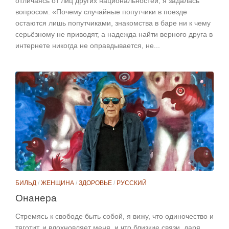
отличаясь от лиц других национальностей, я задалась
вопросом: «Почему случайные попутчики в поезде
остаются лишь попутчиками, знакомства в баре ни к чему
серьёзному не приводят, а надежда найти верного друга в
интернете никогда не оправдывается, не...
БИЛЬД
/
ЖЕНЩИНА
/
ЗДОРОВЬЕ
/
РУССКИЙ
Онанера
Стремясь к свободе быть собой, я вижу, что одиночество и
тяготит, и вдохновляет меня, и что близкие связи, даря