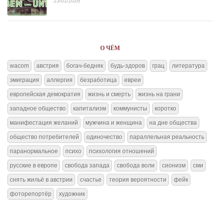
23/01/2026
О ЧЁМ
wacom
австрия
богач-бедняк
будь-здоров
грац
литература
эмиграция
аллергия
безработица
евреи
европейская демократия
жизнь и смерть
жизнь на грани
западное общество
капитализм
коммунисты
коротко
манифестация желаний
мужчина и женщина
на дне общества
общество потребителей
одиночество
параллельная реальность
паранормальное
психо
психология отношений
русские в европе
свобода запада
свобода воли
сионизм
сми
снять жильё в австрии
счастье
теория вероятности
фейк
фоторепортёр
художник