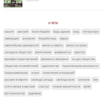
23/01/2026
О ЧЁМ
wacom
австрия
богач-бедняк
будь-здоров
грац
литература
эмиграция
аллергия
безработица
евреи
европейская демократия
жизнь и смерть
жизнь на грани
западное общество
капитализм
коммунисты
коротко
манифестация желаний
мужчина и женщина
на дне общества
общество потребителей
одиночество
параллельная реальность
паранормальное
психо
психология отношений
русские в европе
свобода запада
свобода воли
сионизм
сми
снять жильё в австрии
счастье
теория вероятности
фейк
фоторепортёр
художник