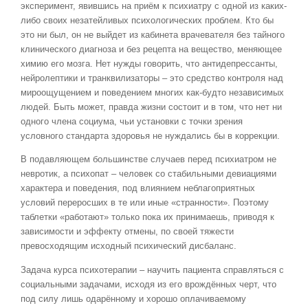
эксперимент, явившись на приём к психиатру с одной из каких-
либо своих незатейливых психологических проблем. Кто бы
это ни был, он не выйдет из кабинета врачевателя без тайного
клинического диагноза и без рецепта на вещество, меняющее
химию его мозга. Нет нужды говорить, что антидепрессанты,
нейролептики и транквилизаторы – это средство контроля над
мироощущением и поведением многих как-будто независимых
людей. Быть может, правда жизни состоит и в том, что нет ни
одного члена социума, чьи установки с точки зрения
условного стандарта здоровья не нуждались бы в коррекции.
В подавляющем большинстве случаев перед психиатром не
невротик, а психопат – человек со стабильными девиациями
характера и поведения, под влиянием неблагоприятных
условий переросших в те или иные «странности». Поэтому
таблетки «работают» только пока их принимаешь, приводя к
зависимости и эффекту отмены, по своей тяжести
превосходящим исходный психический дисбаланс.
Задача курса психотерапии – научить пациента справляться с
социальными задачами, исходя из его врождённых черт, что
под силу лишь одарённому и хорошо оплачиваемому