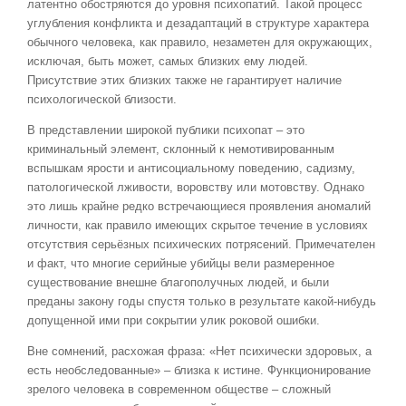
латентно обостряются до уровня психопатий. Такой процесс
углубления конфликта и дезадаптаций в структуре характера
обычного человека, как правило, незаметен для окружающих,
исключая, быть может, самых близких ему людей.
Присутствие этих близких также не гарантирует наличие
психологической близости.
В представлении широкой публики психопат – это
криминальный элемент, склонный к немотивированным
вспышкам ярости и антисоциальному поведению, садизму,
патологической лживости, воровству или мотовству. Однако
это лишь крайне редко встречающиеся проявления аномалий
личности, как правило имеющих скрытое течение в условиях
отсутствия серьёзных психических потрясений. Примечателен
и факт, что многие серийные убийцы вели размеренное
существование внешне благополучных людей, и были
преданы закону годы спустя только в результате какой-нибудь
допущенной ими при сокрытии улик роковой ошибки.
Вне сомнений, расхожая фраза: «Нет психически здоровых, а
есть необследованные» – близка к истине. Функционирование
зрелого человека в современном обществе – сложный