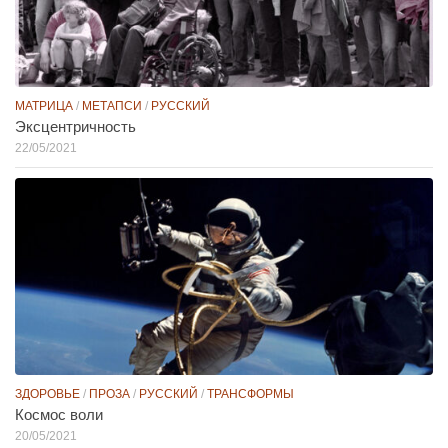
МАТРИЦА
/
МЕТАПСИ
/
РУССКИЙ
Эксцентричность
22/05/2021
ЗДОРОВЬЕ
/
ПРОЗА
/
РУССКИЙ
/
ТРАНСФОРМЫ
Космос воли
20/05/2021