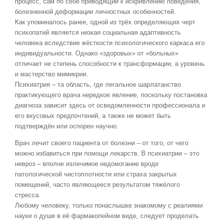
процесс, сам по себе приводящий к искривлению поведения,
болезненной деформации личностных особенностей.
Как упоминалось ранее, одной из трёх определяющих черт
психопатий является низкая социальная адаптивность
человека вследствие жёсткости психологического каркаса его
индивидуальности. Однако «здоровых» от «больных»
отличает не степень способности к трансформации, а уровень
и мастерство мимикрии.
Психиатрия – та область, где легальное шарлатанство
практикующего врача нередкое явление, поскольку постановка
диагноза зависит здесь от осведомленности профессионала и
его вкусовых предпочтений, а также не может быть
подтверждён или оспорен научно.
Врач лечит своего пациента от болезни – от того, от чего
можно избавиться при помощи лекарств. В психиатрии – это
невроз – вполне излечимое недомогание вроде
патологической чистоплотности или страха закрытых
помещений, часто являющееся результатом тяжёлого
стресса.
Любому человеку, только понаслышке знакомому с реалиями
науки о душе в её фармакопейном виде, следует проделать