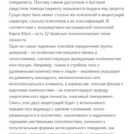
специалисту. Поэтому самым доступным и быстрым
средством помощи пациенту оказывается выдача ему рецепта.
Существует быть может столько же психопатий и акцентуаций
характера, сколько психотипов и их классификаций. В
соответствии с интровертивно-экстравертной типологией
Карла Юнга – есть 12 базисных психологических типов
личности.
Один из самых надежных способов определения группы
аномалий – по особенностям внешнего облика и
телосложения, соответствующих врожденным особенностям
конституции. Например, тонкое и стройное тело с
удлиненными конечностями и лицом – неизбежно указывают
на доминанту шизоидного, меланхолического или
интеллектуального элемента, а коренастая, плотная фигура с
короткими конечностями – на эпилептоидную природу
энергетического ядра личности, гневливый темперамент.
Смесь этих двух акцентуаций будет у вспыльчивого,
порывистого индивида с крепким сложением, плохо
уживающегося в коллективе, сенситивного и наделенного
хорошими умственными способностями, склонного к
полулегальным формам антисоциального поведения, как