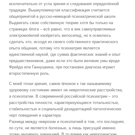
исключительно от угла зрения и следования определённой
традиции. Вышеупомянутая классификация считается
общепринятой в русско-немецкой психиатрической школе.
Выдвигать свою собственную теорию хотя бы только на
страницах блога – всё равно, что в век самоуправляемых
электромобилей изобретать велосипед, но я осмелюсь
сделать это, исходя из своего собственного практического
опыта общения, потому что психиатрия является
единственной наукой, где сумма фактических знаний и опыт
предшественников, даже если это были великие умы вроде
Фрейда или Ганнушкина, при постановке диагноза играют
второстепенную роль.
С моей точки зрения, самое близкое к так называемому
здоровому состоянию имеют не невротические расстройства,
а психопатии. В современной российской психиатрии – это
расстройства личности, характеризующиеся тотальностью,
стабильностью и социальной дезадаптацией патологических
черт поведения и характера.
Разница между неврозом и психопатией в том, что последняя,
по сути, не является болезнью, а лишь присущей именно
этому индивиду девиацией. В то время как невротические