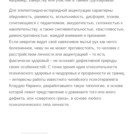
например, хакерству или участию в тайных группировках.
Для эпилептоидно-истероидной акцентуации характерны
обидчивость, ранимость, вспыльчивость, дисфория, эгоизм,
сочетающиеся с педантизмом, аккуратностью, склонностью к
накопительству, а также сентиментальностью, хвастливостью,
демонстративностью, жаждой внимания и признания.
Если невротик видит своё навязчивое мытьё рук как нечто
болезненное, чему он не может противостоять, то человек с
расстройством личности или акцентуацией – то есть
фактически здоровый – не осознаёт дефективной природы
своих особенностей. С точки зрения идеи относительности
психического здоровья и нездоровья и прозрачности их границ
– интересны работы известного чилийского психотерапевта
Клаудио Наранхо, разработавшего такую типологию, в основе
которой лежит представление о доминанте того или иного
дефекта, или «смертного греха», в основе любого
психологического типа личности.