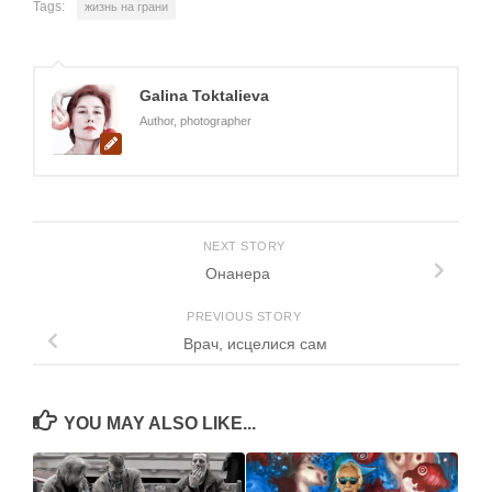
Tags:
жизнь на грани
Galina Toktalieva
Author, photographer
NEXT STORY
Онанера
PREVIOUS STORY
Врач, исцелися сам
YOU MAY ALSO LIKE...