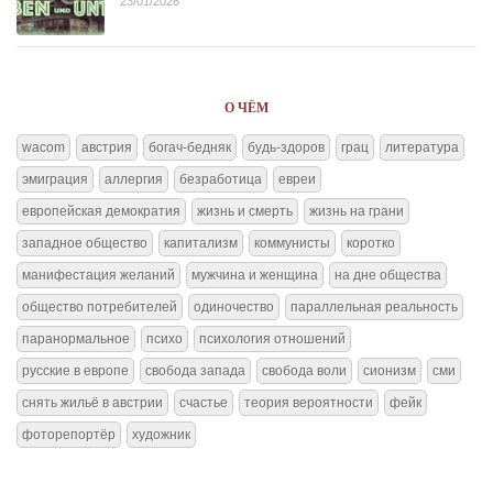
23/01/2026
О ЧЁМ
wacom
австрия
богач-бедняк
будь-здоров
грац
литература
эмиграция
аллергия
безработица
евреи
европейская демократия
жизнь и смерть
жизнь на грани
западное общество
капитализм
коммунисты
коротко
манифестация желаний
мужчина и женщина
на дне общества
общество потребителей
одиночество
параллельная реальность
паранормальное
психо
психология отношений
русские в европе
свобода запада
свобода воли
сионизм
сми
снять жильё в австрии
счастье
теория вероятности
фейк
фоторепортёр
художник