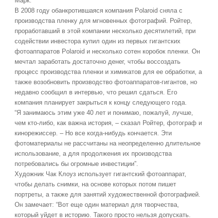
Марк.
В 2008 году обанкротившаяся компания Polaroid сняла с
производства пленку для мгновенных фотографий. Ройтер,
проработавший в этой компании несколько десятилетий, при
содействии инвестора купил один из первых гигантских
фотоаппаратов Polaroid и несколько сотен коробок пленки. Он
мечтал заработать достаточно денег, чтобы воссоздать
процесс производства пленки и химикатов для ее обработки, а
также возобновить производство фотоаппаратов-гигантов, но
недавно сообщил в интервью, что решил сдаться. Его
компания планирует закрыться к концу следующего года.
“Я занимаюсь этим уже 40 лет и понимаю, пожалуй, лучше,
чем кто-либо, как важна история, – сказал Ройтер, фотограф и
кинорежиссер. – Но все когда-нибудь кончается. Эти
фотоматериалы не рассчитаны на неопределенно длительное
использование, а для продолжения их производства
потребовались бы огромные инвестиции”.
Художник Чак Клоуз использует гигантский фотоаппарат,
чтобы делать снимки, на основе которых потом пишет
портреты, а также для занятий художественной фотографией.
Он замечает: “Вот еще один материал для творчества,
который уйдет в историю. Такого просто нельзя допускать.