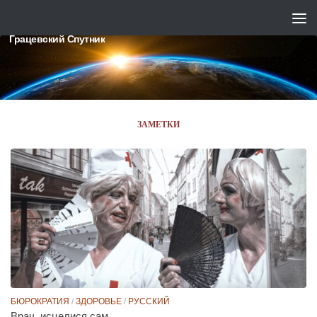
Skip to content
Грацевский Спутник
ЗАМЕТКИ
БЮРОКРАТИЯ
/
ЗДОРОВЬЕ
/
РУССКИЙ
Врач, исцелися сам