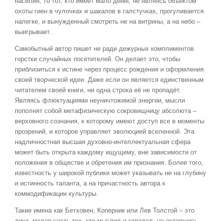
насилия, то тот, кто имеет мало денег, не являясь объектом
охоты гиен в чулочках и шакалов в галстучках, прогуливается
налегке, и вынужденный смотреть не на витрины, а на небо –
выигрывает.
Самобытный автор пишет не ради дежурных комплиментов
горстки случайных посетителей. Он делает это, чтобы
приблизиться к истине через процесс рождения и оформления
своей творческой идеи. Даже если он является единственным
читателем своей книги, ни одна строка её не пропадёт.
Являясь флюктуациями неуничтожимой энергии, мысли
пополнят собой метафизическую сокровищницу абсолюта –
верховного сознания, к которому имеют доступ все в моменты
прозрений, и которое управляет эволюцией вселенной. Эта
надличностная высшая духовно-интеллектуальная сфера
может быть открыта каждому ищущему, вне зависимости от
положения в обществе и обретения им признания. Более того,
известность у широкой публики может указывать не на глубину
и истинность таланта, а на причастность автора к
коммодификации культуры.
Такие имена как Бетховен, Коперник или Лев Толстой – это
лишь малая часть тех, кто мыслил и страдал, но оставшись