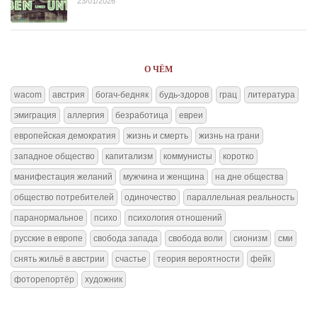
23/01/2026
О ЧЁМ
wacom
австрия
богач-бедняк
будь-здоров
грац
литература
эмиграция
аллергия
безработица
евреи
европейская демократия
жизнь и смерть
жизнь на грани
западное общество
капитализм
коммунисты
коротко
манифестация желаний
мужчина и женщина
на дне общества
общество потребителей
одиночество
параллельная реальность
паранормальное
психо
психология отношений
русские в европе
свобода запада
свобода воли
сионизм
сми
снять жильё в австрии
счастье
теория вероятности
фейк
фоторепортёр
художник