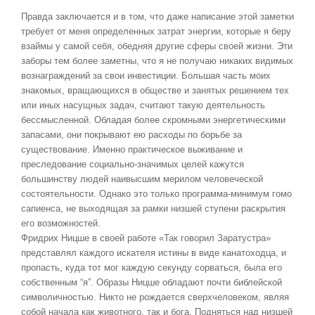
Правда заключается и в том, что даже написание этой заметки
требует от меня определенных затрат энергии, которые я беру
взаймы у самой себя, обедняя другие сферы своей жизни. Эти
заборы тем более заметны, что я не получаю никаких видимых
вознаграждений за свои инвестиции. Большая часть моих
знакомых, вращающихся в обществе и занятых решением тех
или иных насущных задач, считают такую деятельность
бессмысленной. Обладая более скромными энергетическими
запасами, они покрывают ею расходы по борьбе за
существование. Именно практическое выживание и
преследование социально-значимых целей кажутся
большинству людей наивысшим мерилом человеческой
состоятельности. Однако это только программа-минимум гомо
сапиенса, не выходящая за рамки низшей ступени раскрытия
его возможностей.
Фридрих Ницше в своей работе «Так говорил Заратустра»
представлял каждого искателя истины в виде канатоходца, и
пропасть, куда тот мог каждую секунду сорваться, была его
собственным “я”. Образы Ницше обладают почти библейской
символичностью. Никто не рождается сверхчеловеком, являя
собой начала как животного, так и бога. Подняться над низшей