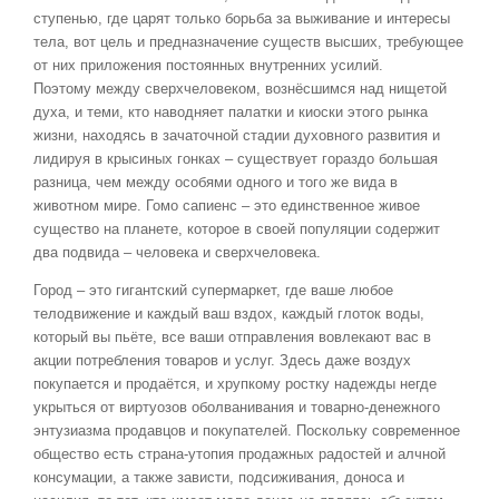
ступенью, где царят только борьба за выживание и интересы
тела, вот цель и предназначение существ высших, требующее
от них приложения постоянных внутренних усилий.
Поэтому между сверхчеловеком, вознёсшимся над нищетой
духа, и теми, кто наводняет палатки и киоски этого рынка
жизни, находясь в зачаточной стадии духовного развития и
лидируя в крысиных гонках – существует гораздо большая
разница, чем между особями одного и того же вида в
животном мире. Гомо сапиенс – это единственное живое
существо на планете, которое в своей популяции содержит
два подвида – человека и сверхчеловека.
Город – это гигантский супермаркет, где ваше любое
телодвижение и каждый ваш вздох, каждый глоток воды,
который вы пьёте, все ваши отправления вовлекают вас в
акции потребления товаров и услуг. Здесь даже воздух
покупается и продаётся, и хрупкому ростку надежды негде
укрыться от виртуозов оболванивания и товарно-денежного
энтузиазма продавцов и покупателей. Поскольку современное
общество есть страна-утопия продажных радостей и алчной
консумации, а также зависти, подсиживания, доноса и